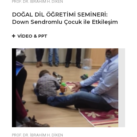
PROF. DR. İBRAHİM H. DİKEN
DOĞAL DİL ÖĞRETİMİ SEMİNERİ:
Down Sendromlu Çocuk ile Etkileşim ​
VİDEO & PPT
PROF. DR. İBRAHİM H. DİKEN