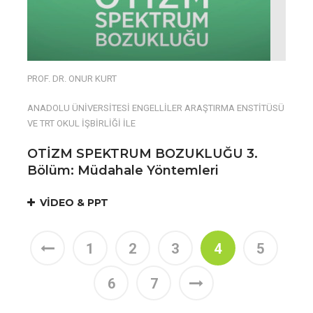
PROF. DR. ONUR KURT
ANADOLU ÜNİVERSİTESİ ENGELLİLER ARAŞTIRMA ENSTİTÜSÜ
VE TRT OKUL İŞBİRLİĞİ İLE
OTİZM SPEKTRUM BOZUKLUĞU 3.
Bölüm: Müdahale Yöntemleri
VİDEO & PPT
1
2
3
4
5
6
7