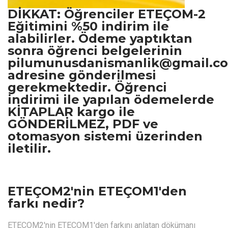
DİKKAT: Öğrenciler ETEÇOM-2
Eğitimini %50 indirim ile
alabilirler. Ödeme yaptıktan
sonra öğrenci belgelerinin
pilumunusdanismanlik@gmail.c
adresine gönderilmesi
gerekmektedir. Öğrenci
indirimi ile yapılan ödemelerde
KİTAPLAR kargo ile
GÖNDERİLMEZ, PDF ve
otomasyon sistemi üzerinden
iletilir.
ETEÇOM2'nin ETEÇOM1'den
farkı nedir?
ETEÇOM2'nin ETEÇOM1'den farkını anlatan dökümanı