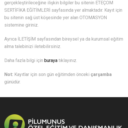
gerçekleştirileceğine ilişkin bilgiler bu sitenin ETEÇOM
SERTİFİKA EĞİTİMLERİ sayfasında yer almaktadır. Kayıt için
bu sitenin sağ üst köşesinde yer alan OTOMASYON
sistemine giriniz.
Ayrıca İLETİŞİM sayfasından bireysel ya da kurumsal eğitim
alma talebinizi iletebilirsiniz.
Daha fazla bilgi için
buraya
tıklayınız.
Not:
Kayıtlar için son gün eğitimden önceki
çarşamba
günüdür.