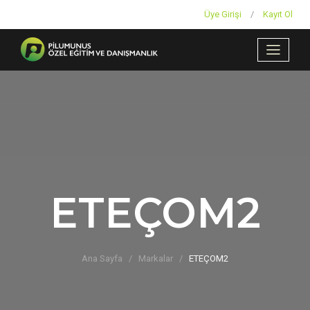
Üye Girişi
/
Kayıt Ol
ETEÇOM2
Ana Sayfa
Markalar
ETEÇOM2