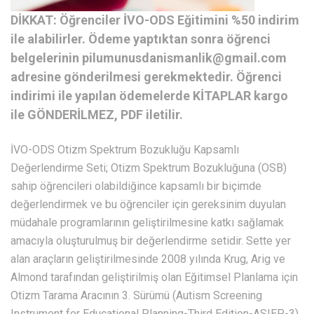
DİKKAT: Öğrenciler İVO-ODS Eğitimini %50 indirim
ile alabilirler. Ödeme yaptıktan sonra öğrenci
belgelerinin pilumunusdanismanlik@gmail.com
adresine gönderilmesi gerekmektedir. Öğrenci
indirimi ile yapılan ödemelerde KİTAPLAR kargo
ile GÖNDERİLMEZ, PDF iletilir.
İVO-ODS Otizm Spektrum Bozukluğu Kapsamlı
Değerlendirme Seti; Otizm Spektrum Bozukluğuna (OSB)
sahip öğrencileri olabildiğince kapsamlı bir biçimde
değerlendirmek ve bu öğrenciler için gereksinim duyulan
müdahale programlarının geliştirilmesine katkı sağlamak
amacıyla oluşturulmuş bir değerlendirme setidir. Sette yer
alan araçların geliştirilmesinde 2008 yılında Krug, Arig ve
Almond tarafından geliştirilmiş olan Eğitimsel Planlama için
Otizm Tarama Aracının 3. Sürümü (Autism Screening
Instrument for Educational Planning-Third Edition-ASIEP-3)