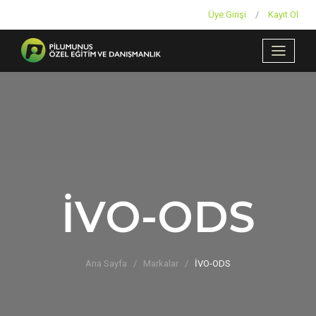
Üye Girişi
/
Kayıt Ol
İVO-ODS
Ana Sayfa
Markalar
İVO-ODS