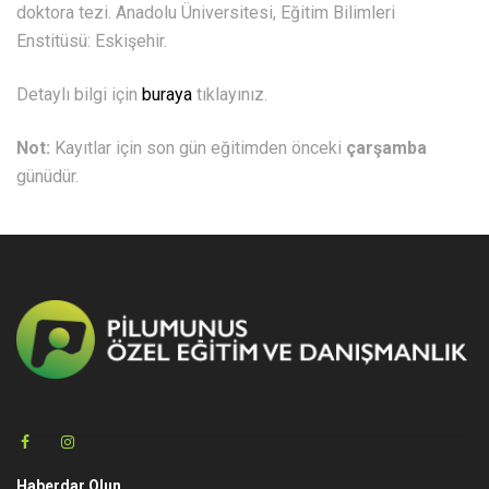
doktora tezi. Anadolu Üniversitesi, Eğitim Bilimleri
Enstitüsü: Eskişehir.
Detaylı bilgi için
buraya
tıklayınız.
Not:
Kayıtlar için son gün eğitimden önceki
çarşamba
günüdür.
Haberdar Olun