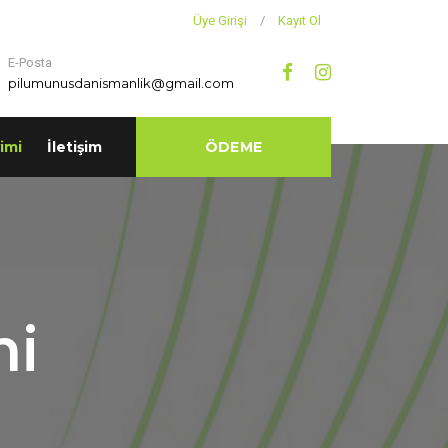
Üye Girişi
/
Kayıt Ol
E-Posta
pilumunusdanismanlik@gmail.com
imi
İletişim
ÖDEME
mi