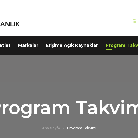
etler
Markalar
Erişime Açık Kaynaklar
Program Takv
rogram Takvi
Ana Sayfa
Program Takvimi