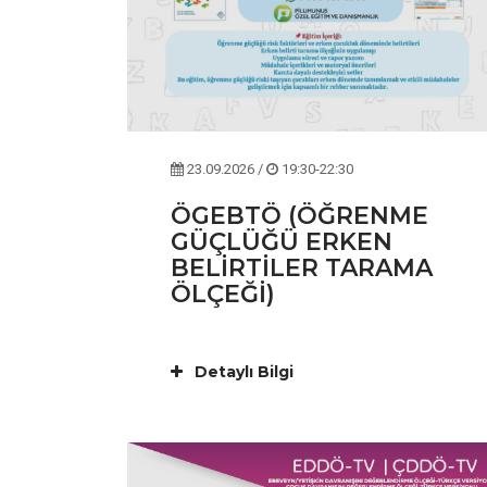
23.09.2026 /
19:30-22:30
ÖGEBTÖ (ÖĞRENME
GÜÇLÜĞÜ ERKEN
BELİRTİLER TARAMA
ÖLÇEĞİ)
Detaylı Bilgi