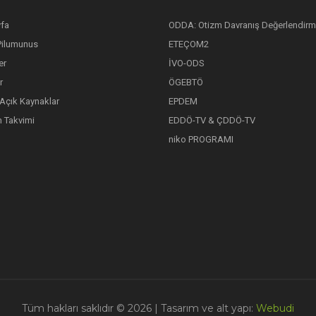
fa
ODDA: Otizm Davranış Değerlendirm
Pilumunus
ETEÇOM2
er
İVO-ODS
r
ÖGEBTÖ
 Açık Kaynaklar
EPDEM
 Takvimi
EDDÖ-TV & ÇDDÖ-TV
niko PROGRAMI
Tüm hakları saklıdır © 2026
| Tasarım ve alt yapı:
Webudi