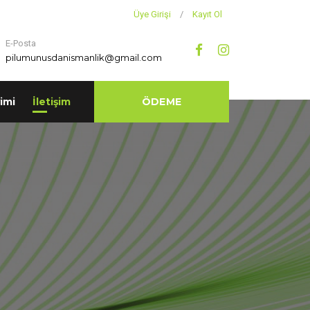
Üye Girişi
/
Kayıt Ol
E-Posta
pilumunusdanismanlik@gmail.com
imi
İletişim
ÖDEME