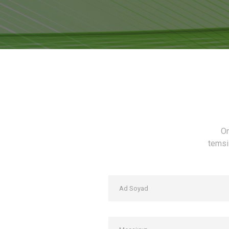
On
temsil