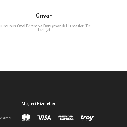
Ünvan
ilumunus Özel Eğitim ve Danışmanlık Hizmetleri Tic.
Ltd. Şti.
Müşteri Hizmetleri
e Aracı