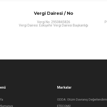
Vergi Dairesi / No
Vergi No: 2950845826
P
Vergi Dairesi: Eskişehir Vergi Dairesi Başkanlığı
Menü
Markalar
fa
ODDA: Otizm Davranış Değerlendirm
Pilumunus
ETEÇOM2