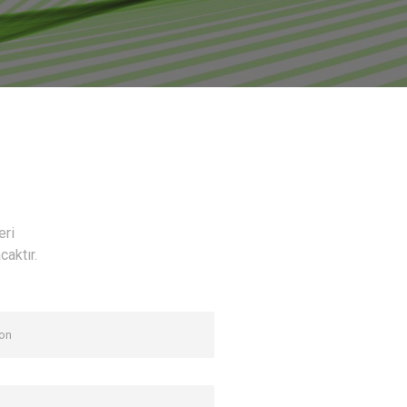
eri
caktır.