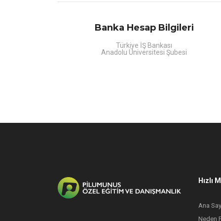
Banka Hesap Bilgileri
Türkiye İŞ Bankası
Anadolu Üniversitesi Şubesi
Hızlı 
Ana Say
Neden 