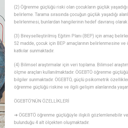
(2) Öğrenme güçlüğü riski olan çocukların güçlük yaşadığı ala
belirleme. Tarama sırasında çocuğun güçlük yaşadığı alanları
belirlenmesi, bunlardan hangilerinin hedef davranış olarak 
(3) Bireyselleştirilmiş Eğitim Planı (BEP) için amaç belir
52 madde, çocuk için BEP amaçlarının belirlenmesine ve ön
katkılar sunmaktadır.
(4) Bilimsel araştırmalar için veri toplama. Bilimsel araştı
ölçme araçları kullanılmaktadır. ÖGEBTÖ öğrenme güçlüğü e
bilgiler sunmaktadır. ÖGEBTÖ, güçlü psikometrik özellikler
öğrenme güçlüğü riskine ve ilgili gelişim alanlarında yaşan
ÖGEBTÖ’NÜN ÖZELLİKLERİ
➔ ÖGEBTÖ öğrenme güçlüğüyle ilişkili gözlemlenebilir ve 
bulunduğu 4 alt ölçekten oluşmaktadır.