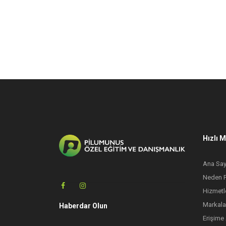
Hızlı 
Ana Say
Neden 
Hizmetl
Markala
Haberdar Olun
Erişime