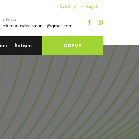
Üye Girişi
/
Kayıt Ol
E-Posta
pilumunusdanismanlik@gmail.com
imi
İletişim
ÖDEME