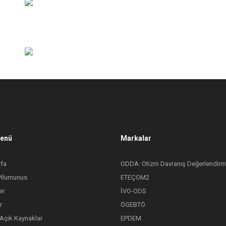
Menü
Markalar
fa
ODDA: Otizm Davranış Değerlendirm
Pilumunus
ETEÇOM2
er
İVO-ODS
r
ÖGEBTÖ
 Açık Kaynaklar
EPDEM