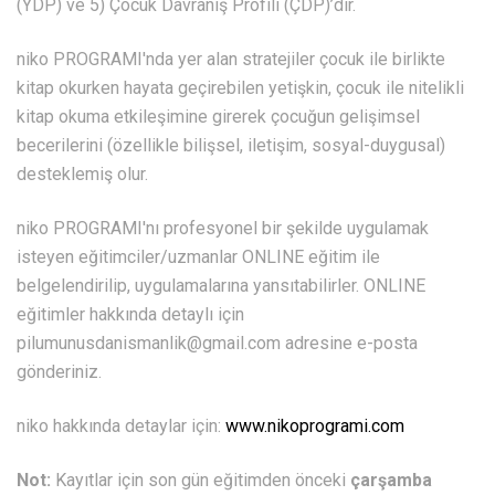
(YDP) ve 5) Çocuk Davranış Profili (ÇDP)’dir.
niko PROGRAMI'nda yer alan stratejiler çocuk ile birlikte
kitap okurken hayata geçirebilen yetişkin, çocuk ile nitelikli
kitap okuma etkileşimine girerek çocuğun gelişimsel
becerilerini (özellikle bilişsel, iletişim, sosyal-duygusal)
desteklemiş olur.
niko PROGRAMI'nı profesyonel bir şekilde uygulamak
isteyen eğitimciler/uzmanlar ONLINE eğitim ile
belgelendirilip, uygulamalarına yansıtabilirler. ONLINE
eğitimler hakkında detaylı için
pilumunusdanismanlik@gmail.com adresine e-posta
gönderiniz.
niko hakkında detaylar için:
www.nikoprogrami.com
Not:
Kayıtlar için son gün eğitimden önceki
çarşamba