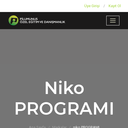
Üye Girişi
/
Kayıt Ol
Niko
PROGRAMI
Ana Sayfa
Markalar
niko PROGRAMI