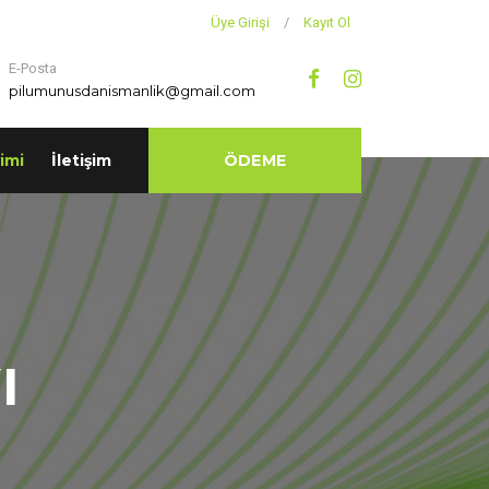
Üye Girişi
/
Kayıt Ol
E-Posta
pilumunusdanismanlik@gmail.com
imi
İletişim
ÖDEME
ı