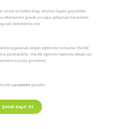
r çocuk ile birlikte kitap okurken hayata geçirebilen
uma etkileşimine girerek çocuğun gelişimsel becerilerini
duygusal) desteklemiş olur.
ekilde uygulamak isteyen eğitimciler/uzmanlar ONLINE
rına yansıtabilirler. ONLINE eğitimler hakkında detaylı için
resine e-posta gönderiniz.
 önceki
çarşamba
günüdür.
Şimdi Kayıt Ol