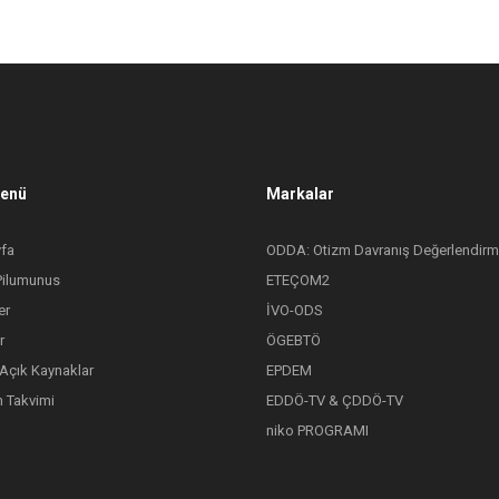
Menü
Markalar
fa
ODDA: Otizm Davranış Değerlendirm
Pilumunus
ETEÇOM2
er
İVO-ODS
r
ÖGEBTÖ
 Açık Kaynaklar
EPDEM
 Takvimi
EDDÖ-TV & ÇDDÖ-TV
niko PROGRAMI