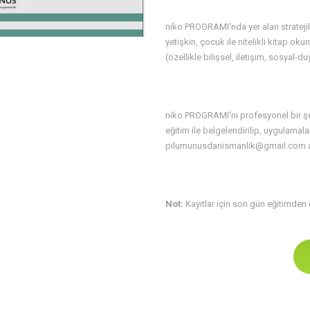
niko PROGRAMI'nda yer alan stratejile
yetişkin, çocuk ile nitelikli kitap ok
(özellikle bilişsel, iletişim, sosyal-
niko PROGRAMI'nı profesyonel bir ş
eğitim ile belgelendirilip, uygulamala
pilumunusdanismanlik@gmail.com ad
Not:
Kayıtlar için son gün eğitimden