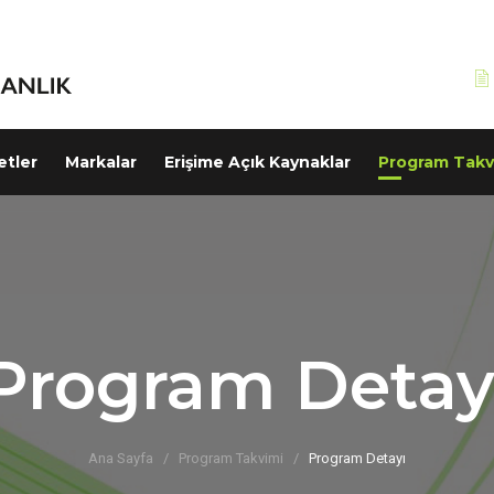
etler
Markalar
Erişime Açık Kaynaklar
Program Takv
Program Detay
Ana Sayfa
Program Takvimi
Program Detayı