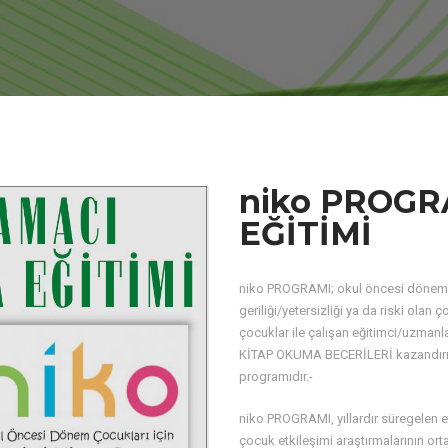
niko PROGR
EĞİTİMİ
niko PROGRAMI; okul öncesi dönemde
geriliği/yetersizliği ya da riski olan ç
çocuklar ile çalışan eğitimci/uzmanla
KİTAP OKUMA BECERİLERİ kazandı
programıdır.-
niko PROGRAMI, yıllardır süregelen e
çocuk etkileşimi araştırmalarının or