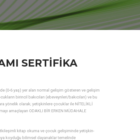
AMI SERTİFİKA
 (0-6 yaş) yer alan normal gelişim gösteren ve gelişim
ocukların birincil bakıcıları (ebeveynleri/bakıcıları) ve bu
ra yönelik olarak; yetişkinlere çocuklar ile NİTELİKLİ
rmayı amaçlayan ODAKLI BİR ERKEN MÜDAHALE
tkileşimli kitap okuma ve çocuk gelişiminde yetişkin-
taya koyduğu bilimsel dayanaklar temelinde