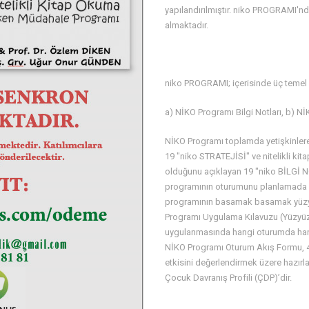
yapılandırılmıştır. niko PROGRAMI'nda 
almaktadır.
niko PROGRAMI; içerisinde üç temel b
a) NİKO Programı Bilgi Notları, b) Nİ
NİKO Programı toplamda yetişkinlere 
19 "niko STRATEJİSİ" ve nitelikli k
olduğunu açıklayan 19 "niko BİLGİ 
programının oturumunu planlamada k
programının basamak basamak yüzyü
Programı Uygulama Kılavuzu (Yüzyüz
uygulanmasında hangi oturumda hangi 
NİKO Programı Oturum Akış Formu, 4)
etkisini değerlendirmek üzere hazırl
Çocuk Davranış Profili (ÇDP)’dir.