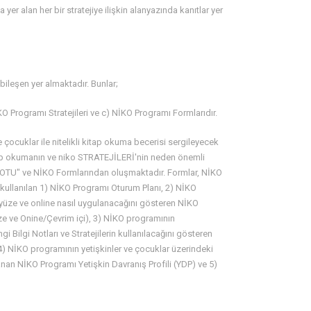
yer alan her bir stratejiye ilişkin alanyazında kanıtlar yer
ileşen yer almaktadır. Bunlar;
KO Programı Stratejileri ve c) NİKO Programı Formlarıdır.
çocuklar ile nitelikli kitap okuma becerisi sergileyecek
itap okumanın ve niko STRATEJİLERİ'nin neden önemli
NOTU" ve NİKO Formlarından oluşmaktadır. Formlar, NİKO
ullanılan 1) NİKO Programı Oturum Planı, 2) NİKO
ze ve online nasıl uygulanacağını gösteren NİKO
e ve Onine/Çevrim içi), 3) NİKO programının
Bilgi Notları ve Stratejilerin kullanılacağını gösteren
 NİKO programının yetişkinler ve çocuklar üzerindeki
anan NİKO Programı Yetişkin Davranış Profili (YDP) ve 5)